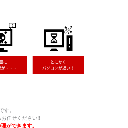
面に
とにかく
示が・・・
パソコンが遅い！
です。
お任せください!!
修理ができます。