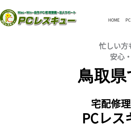
内
容
を
HOME
P
ス
キ
忙しい方
ッ
プ
安心
鳥取県
宅配修理
PCレ