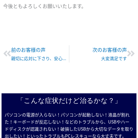
今後ともよろしくお願いいたします。
Prev
Ne
前のお客様の声
次のお客様の声
親切に応対に下さり、安心してお願いできました
大変満足です
「こんな症状だけど治るかな？」
パソコンの電源が入らない！パソコンが起動しない！液晶が割れ
た！キーボードが反応しない！などのトラブルから、USBやハー
ドディスクが認識されない！破損したUSBから大切なデータを取り
出したい！といったトラブルもPCレスキューなら大丈夫です。