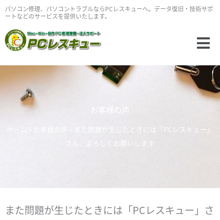
内
パソコン修理、パソコントラブルならPCレスキューへ。データ復旧・技術サポ
ートなどのサービスを提供いたします。
容
を
Main
ス
Menu
キ
ッ
プ
お客様の声
ホーム
»
お客様の声
»
また問題が生じたときには「PCレスキュー」
さん、よろしくお願いします
また問題が生じたときには「PCレスキュー」さ