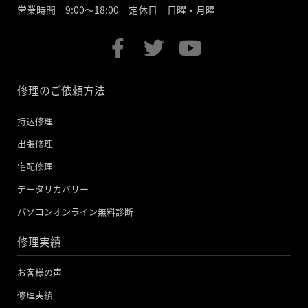
営業時間 9:00～18:00 定休日 日曜・月曜
F
T
Y
a
w
o
c
i
u
修理のご依頼方法
e
t
t
b
t
u
持込修理
o
e
b
出張修理
o
r
e
宅配修理
k
データリカバリー
-
パソコンオンライン無料診断
f
修理実績
お客様の声
修理実績