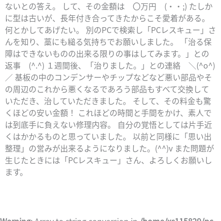
ないとの答え。 して、その金額は 〇万円 (・・;) たしか
に型は古いが、長年付き合ってきたからこそ愛着がある。
何とかしてあげたい。 別のPCで検索し「PCレスキュー」さ
んを知り、藁にも縋る気持ちでお願いしました。 「治る保
障はできないものの出来る限りの事はしてみます。」との
返事 (^.^) １週間後、「治りました。」との連絡 ＼(^o^)
／ 基板の中のコンデンサーやチップなどなど悪い部品やそ
の周辺のこれから悪くなるであろう部品もすべて交換して
いただき、治していただきました。 そして、その料金も驚
くほどの安い金額！ これほどの時間と手間をかけ、素人で
は到底手に負えない修理内容。 自分の覚悟としては片手近
くはかかるものと思っていました。 以前と同様に「思い出
整理」の営みが出来るようになりました。(^^)v また問題が
生じたときには「PCレスキュー」さん、よろしくお願いし
ます。