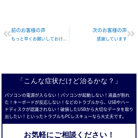
Prev
Ne
前のお客様の声
次のお客様の声
もっと早くお願いしておけばよかったです
感謝しています
「こんな症状だけど治るかな？」
パソコンの電源が入らない！パソコンが起動しない！液晶が割れ
た！キーボードが反応しない！などのトラブルから、USBやハー
ドディスクが認識されない！破損したUSBから大切なデータを取り
出したい！といったトラブルもPCレスキューなら大丈夫です。
お気軽にご相談ください！