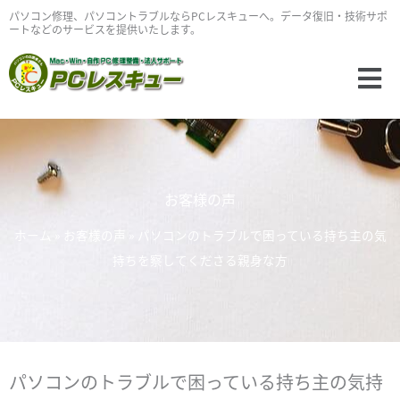
内
パソコン修理、パソコントラブルならPCレスキューへ。データ復旧・技術サポ
ートなどのサービスを提供いたします。
容
を
Main
ス
Menu
キ
ッ
プ
お客様の声
ホーム
»
お客様の声
»
パソコンのトラブルで困っている持ち主の気
持ちを察してくださる親身な方
パソコンのトラブルで困っている持ち主の気持