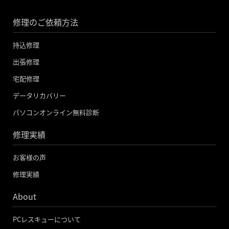
c
i
u
修理のご依頼方法
e
t
t
b
t
u
持込修理
o
e
b
出張修理
o
r
e
宅配修理
k
データリカバリー
-
パソコンオンライン無料診断
f
修理実績
お客様の声
修理実績
About
PCレスキューについて