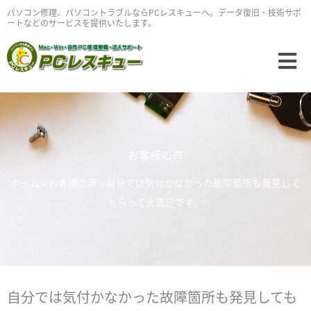
内
パソコン修理、パソコントラブルならPCレスキューへ。データ復旧・技術サポ
ートなどのサービスを提供いたします。
容
を
Main
ス
Menu
キ
ッ
プ
お客様の声
ホーム
»
お客様の声
»
自分では気付かなかった故障箇所も発見して
もらって大満足です。
自分では気付かなかった故障箇所も発見しても