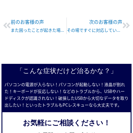
Prev
Ne
前のお客様の声
次のお客様の声
また困ったことが起きた場合は こちらにお世話になりたいと思っています。
その場ですぐに対応していただきました。
「こんな症状だけど治るかな？」
パソコンの電源が入らない！パソコンが起動しない！液晶が割れ
た！キーボードが反応しない！などのトラブルから、USBやハー
ドディスクが認識されない！破損したUSBから大切なデータを取り
出したい！といったトラブルもPCレスキューなら大丈夫です。
お気軽にご相談ください！