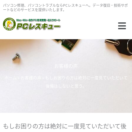
内
パソコン修理、パソコントラブルならPCレスキューへ。データ復旧・技術サポ
ートなどのサービスを提供いたします。
容
を
Main
ス
Menu
キ
ッ
プ
お客様の声
ホーム
»
お客様の声
»
もしお困りの方は絶対に一度見ていただいて
後悔はしないと思う。
もしお困りの方は絶対に一度見ていただいて後