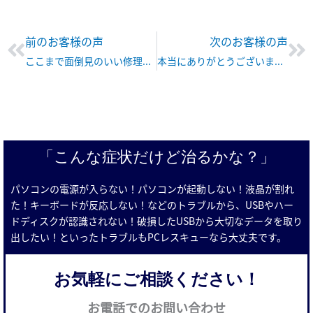
Prev
Ne
前のお客様の声
次のお客様の声
ここまで面倒見のいい修理屋さんはめったにいないと思います。
本当にありがとうございました。
「こんな症状だけど治るかな？」
パソコンの電源が入らない！パソコンが起動しない！液晶が割れ
た！キーボードが反応しない！などのトラブルから、USBやハー
ドディスクが認識されない！破損したUSBから大切なデータを取り
出したい！といったトラブルもPCレスキューなら大丈夫です。
お気軽にご相談ください！
お電話でのお問い合わせ