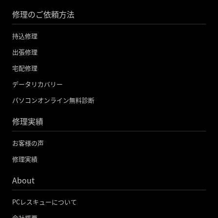
c
i
u
修理のご依頼方法
e
t
t
b
t
u
持込修理
o
e
b
出張修理
o
r
e
宅配修理
k
データリカバリー
-
パソコンオンライン無料診断
f
修理実績
お客様の声
修理実績
About
PCレスキューについて
会社概要