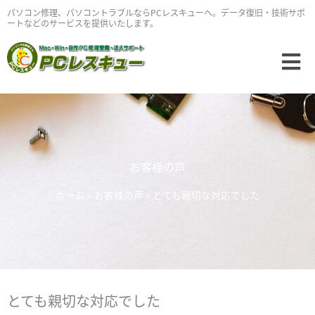
内
パソコン修理、パソコントラブルならPCレスキューへ。データ復旧・技術サポ
ートなどのサービスを提供いたします。
容
を
Main
ス
Menu
キ
ッ
プ
お客様の声
ホーム
»
お客様の声
»
とても親切な対応でした
とても親切な対応でした