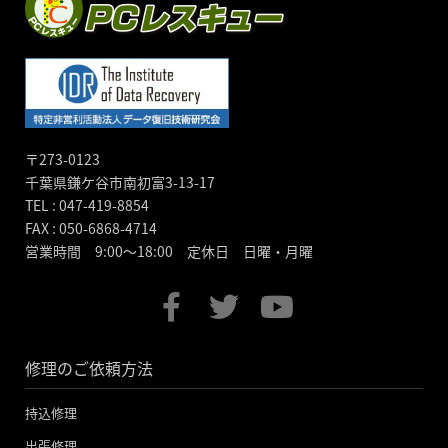
〒273-0123
千葉県鎌ケ谷市南初富3-13-17
TEL : 047-419-8854
FAX : 050-6868-4714
営業時間 9:00～18:00 定休日 日曜・月曜
F
T
Y
a
w
o
c
i
u
修理のご依頼方法
e
t
t
b
t
u
持込修理
o
e
b
出張修理