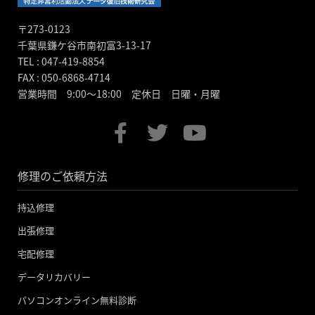
〒273-0123
千葉県鎌ケ谷市南初富3-13-17
TEL : 047-419-8854
FAX : 050-6868-4714
営業時間 9:00～18:00 定休日 日曜・月曜
F
T
Y
a
w
o
c
i
u
修理のご依頼方法
e
t
t
b
t
u
持込修理
o
e
b
出張修理
o
r
e
宅配修理
k
データリカバリー
-
パソコンオンライン無料診断
f