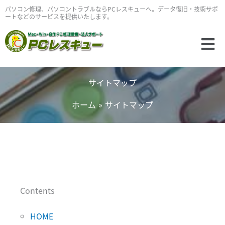
内
パソコン修理、パソコントラブルならPCレスキューへ。データ復旧・技術サポ
ートなどのサービスを提供いたします。
容
を
Main
ス
Menu
キ
ッ
サイトマップ
プ
ホーム
サイトマップ
Contents
HOME