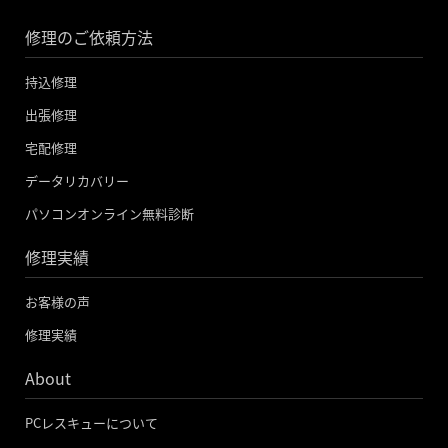
c
i
u
修理のご依頼方法
e
t
t
b
t
u
持込修理
o
e
b
出張修理
o
r
e
宅配修理
k
データリカバリー
-
パソコンオンライン無料診断
f
修理実績
お客様の声
修理実績
About
PCレスキューについて