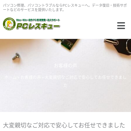
内
パソコン修理、パソコントラブルならPCレスキューへ。データ復旧・技術サポ
ートなどのサービスを提供いたします。
容
を
Main
ス
Menu
キ
ッ
プ
お客様の声
ホーム
»
お客様の声
»
大変親切なご対応で安心してお任せできまし
た
大変親切なご対応で安心してお任せできました