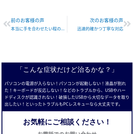
Prev
Ne
前のお客様の声
次のお客様の声
本当に手を合わせたい程の気持ちでしたので、とても嬉しかったです。
迅速的確かつ丁寧な対応
「こんな症状だけど治るかな？」
パソコンの電源が入らない！パソコンが起動しない！液晶が割れ
た！キーボードが反応しない！などのトラブルから、USBやハー
ドディスクが認識されない！破損したUSBから大切なデータを取り
出したい！といったトラブルもPCレスキューなら大丈夫です。
お気軽にご相談ください！